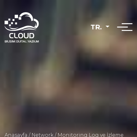
TR.
Anasayfa
/
Network
/
Monitoring Log ve İzleme