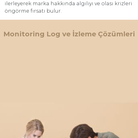
ilerleyerek marka hakkında algılıyı ve olası krizleri
öngörme fırsatı bulur.
Monitoring Log ve İzleme Çözümleri